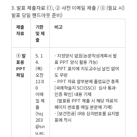
3. 발표 제출자료 (①, ② 사전 이메일 제출 / ③ (필요 시)
발표 당일 핸드아웃 준비)
제출
기한
비고
자료
및 제
출
① 발
5. 1
- 지정양식 없음(논문작성계획서 발
표용
4.
표 PPT 양식 활용 가능)
PPT
(목)
- PPT 표지에 지도교수님 날인 없어
파일
오전
도 무방
11:0
- PPT 자료 앞부분에 졸업요건 충족
0
[국제학술지 SCI(SSCI) 심사 통과·
이메
인증 확인] 내용 기재
일 제
(발표용 PPT 제출 시 해당 자료의
출
페이지 번호를 메일 본문에 기재)
(hsj
- [보건전공] IRB 심의번호를 요지발
203
표에 적시
@sn
u.ac.