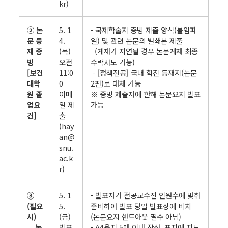
kr)
② 논
5. 1
- 국제학술지 증빙 제출 양식(붙임파
문 등
4.
일) 및 관련 논문의 별쇄본 제출
재 증
(목)
(게재가 지연될 경우 논문게재 최종
빙
오전
수락서도 가능)
[보건
11:0
- [정책전공] 국내 학진 등재지(논문
대학
0
2편)로 대체 가능
원 졸
이메
※ 증빙 제출자에 한해 논문요지 발표
업요
일 제
가능
건]
출
(hay
an@
snu.
ac.k
r)
③
5. 1
- 발표자가 전공교수진 인원수에 맞춰
(필요
5.
준비하여 발표 당일 발표장에 비치
시)
(금)
(논문요지 핸드아웃 필수 아님)
논
발표
- A4용지 5매 이내 작성, 표지에 지도