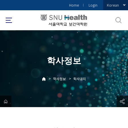
바
Korean
Home
Login
로
가
기
메
뉴
학사정보
>
>
학사정보
학사공지