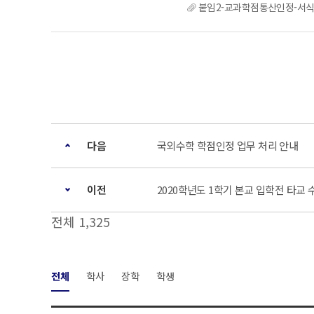
붙임2-교과학점통산인정-서
다음
국외수학 학점인정 업무 처리 안내
이전
2020학년도 1학기 본교 입학전 타교
전체 1,325
전체
학사
장학
학생