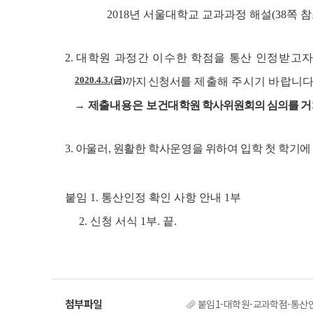
2018
년 서울대학교 교과과정 해설
(38
쪽 
2.
대학원 과정간 이수한 학점을 통산 인정받고자
2020.4.3.(금)
까지
신청서
를 제출해 주시기 바랍니
→ 제출내용은 보건
대학원 학사위원회의 심의를 거쳐 
3.
아울러
,
원활한 학사운영을 위하여 입학 첫 학기에
붙임
1.
통산인정 확인 사항 안내
1
부
2.
신청 서식
1
부
.
끝.
붙임1-대학원-교과학점-통산