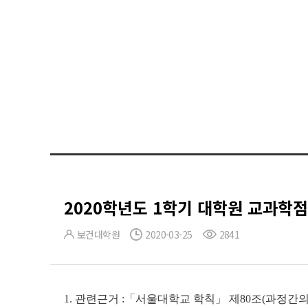
2020학년도 1학기 대학원 교과학
보건대학원
2020-03-25
2841
1.
관련근거
:
「
서울대학교 학칙
」
제
80
조
(
과정간의