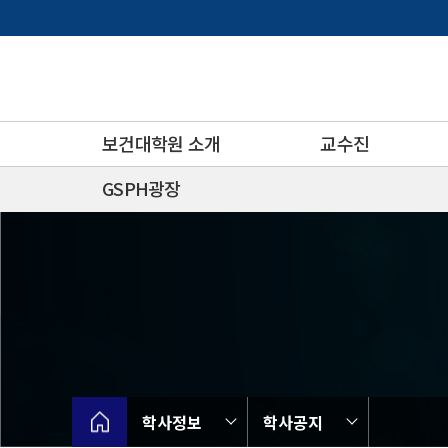
바
로
가
기
메
뉴
보건대학원 소개
교수진
GSPH광장
학사정보
학사공지