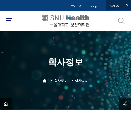
바
Korean
Home
Login
로
가
기
메
뉴
학사정보
>
>
학사정보
학사공지