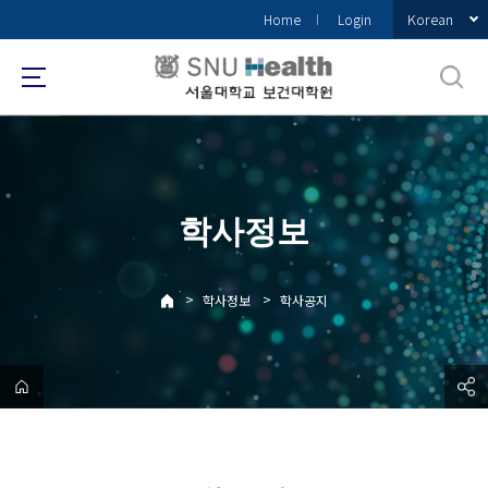
바
Korean
Home
Login
로
가
기
메
뉴
학사정보
>
>
학사정보
학사공지