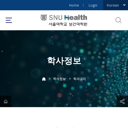
바
Korean
Home
Login
로
가
기
메
뉴
학사정보
>
>
학사정보
학사공지