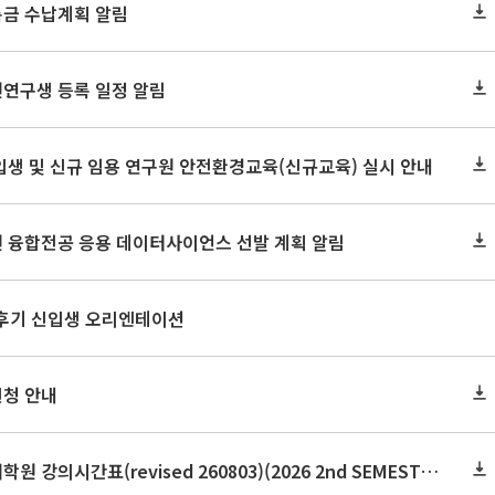
록금 수납계획 알림
원연구생 등록 일정 알림
신입생 및 신규 임용 연구원 안전환경교육(신규교육) 실시 안내
원 융합전공 응용 데이터사이언스 선발 계획 알림
 후기 신입생 오리엔테이션
신청 안내
2026학년도 2학기 보건대학원 강의시간표(revised 260803)(2026 2nd SEMESTER SNU GSPH TIMETABLE)