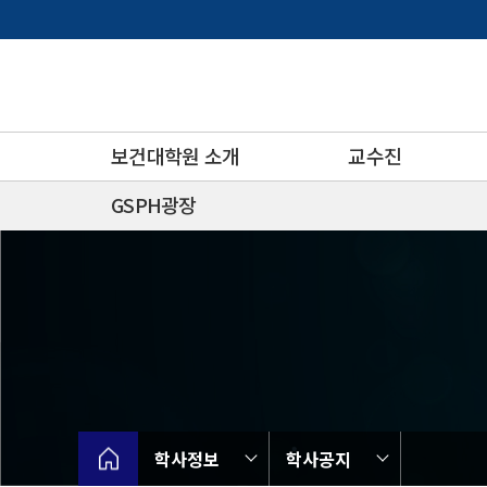
바
로
가
기
메
뉴
보건대학원 소개
교수진
GSPH광장
학사정보
학사공지