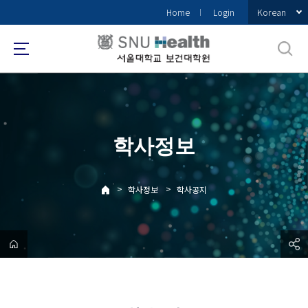
바
Korean
Home
Login
로
가
기
메
뉴
학사정보
>
>
학사정보
학사공지