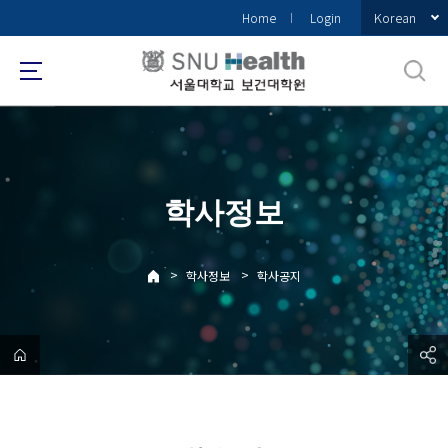
바
Korean
Home
Login
로
가
기
메
뉴
학사정보
>
>
학사정보
학사공지