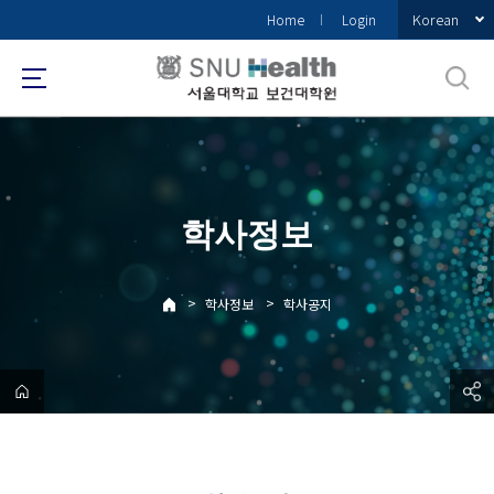
바
Korean
Home
Login
로
가
기
메
뉴
학사정보
>
>
학사정보
학사공지