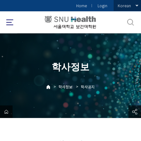
바
Korean
Home
Login
로
가
기
메
뉴
학사정보
>
>
학사정보
학사공지