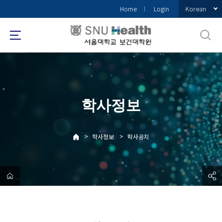
바
Korean
Home
Login
로
가
기
메
뉴
학사정보
>
>
학사정보
학사공지