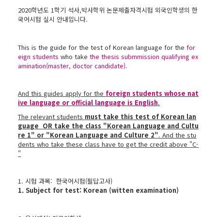
2020학년도 1학기 석사,박사학위 논문제출자격시험 외국인학생의 한
국어시험 실시 안내입니다.
This is the guide for the test of Korean language for the
for
eign students
who take
the thesis submmission qualifying ex
amination(master, doctor candidate).
And this guides apply for the
foreign students whose nat
ive language or official language is English
.
The relevant students
must take this test of Korean lan
guage OR take the class "Korean Language and Cultu
re 1" or "Korean Language and Culture 2"
.
And the stu
dents who take these class have to get the credit above "C-
"
1. 시험 과목: 한국어시험(필답고사)
1. Subject for test: Korean (witten examination)