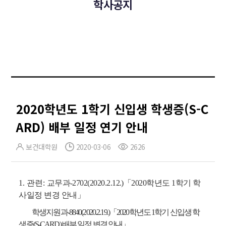
학사공지
2020학년도 1학기 신입생 학생증(S-C
ARD) 배부 일정 연기 안내
보건대학원
2020-03-06
2626
1.
관련
:
교무과
-2702(2020.2.12.)
「
2020
학년도
1
학기 학
사일정 변경 안내
」
학생지원과
-8840(2020.2.19.)
「
2020
학년도
1
학기 신입생 학
생증
(S-CARD)
배부 일정 변경 안내
」