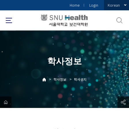
바
Korean
Home
Login
로
가
기
메
뉴
학사정보
>
>
학사정보
학사공지