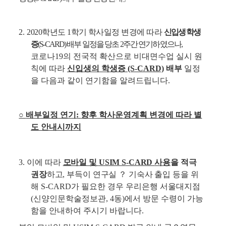
2.
2020
학년도
1
학기 학사일정 변경에 따라
신입생 학생
증
(S-CARD)
배부 일정을 당초
2
주간 연기하였으나
,
코로나
19
의 전국적 확산으로 비대면수업 실시 원
칙에 따라
신입생의 학생증
(S-CARD)
배부
일정
을 다음과 같이 연기함을 알려드립니다
.
○
배부일정 연기
:
향후 학사운영계획 변경에 따라 별
도 안내시까지
3.
이에 따라
모바일 및
USIM S-CARD
사용
을 적극
권장
하고
,
부득이 연구실
？
기숙사 출입
등을 위
해
S-CARD
가 필요한 경우 우리은행 서울대지점
(
신양인문학술정보관
, 4
동
)
에서 방문 수령이 가능
함을 안내하여 주시기 바랍니다
.