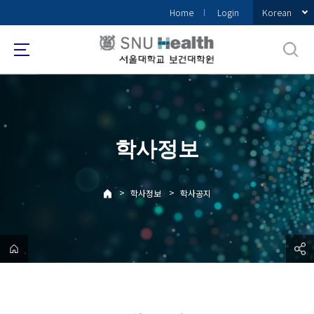
바
Korean
Home
Login
로
가
기
메
뉴
학사정보
>
>
학사정보
학사공지