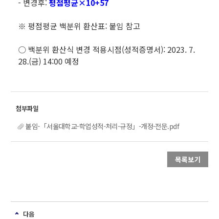
- 변경후:
평점평균×10+57
※ 평점평균 백분위 환산표: 붙임 참고
○ 백분위 환산식 변경 적용시점(성적증명서): 2023. 7.
28.(금) 14:00 예정
붙임-「서울대학교-학업성적-처리-규정」-개정-전문.pdf
목록보기
다음