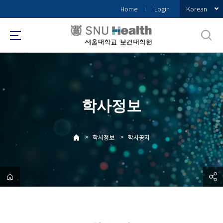
바
Korean
Home
Login
로
가
기
메
뉴
학사정보
>
>
학사정보
학사공지