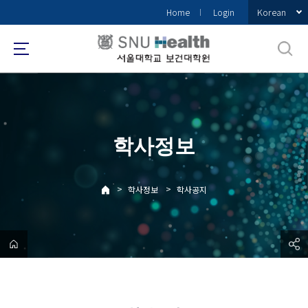
바
Korean
Home
Login
로
가
기
메
뉴
학사정보
>
>
학사정보
학사공지