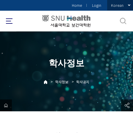
바
Korean
Home
Login
로
가
기
메
뉴
학사정보
>
>
학사정보
학사공지