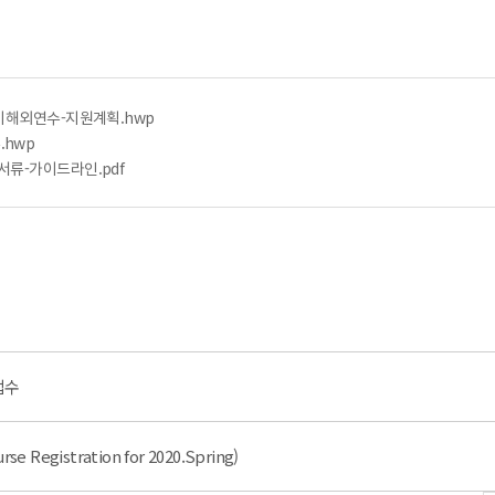
ᆼ기해외연수-지원계획.hwp
류.hwp
ᅦ-서류-가이드라인.pdf
접수
egistration for 2020.Spring)