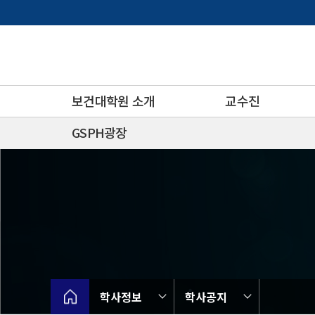
바
로
가
기
메
뉴
보건대학원 소개
교수진
GSPH광장
학사정보
학사공지