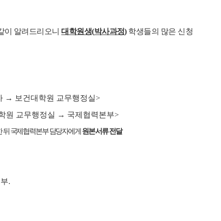
 같이 알려드리오니
대학원생
(
박사과정
)
학생들의 많은 신청
자
→ 보건대학원 교무
행정실
>
학원 교무행정실
→
국제협력본부
>
한 뒤 국제협력본부 담당자에게
원본 서류 전달
1
부
.