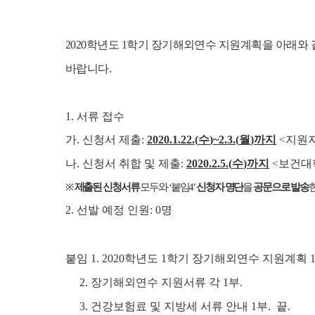
2020
학년도
1
학기 장
기해외연수 지원계획을 아래와
바랍니다.
1.
서류 접수
가
.
신청서 제출
:
2020.1.22.(
수
)~2.3.(
월
)
까지
<
지원
나
.
신청서 취합 및 제출
:
2020.2.5.(
수
)
까지
<보건대
※
제출된 신청서류
모두와
‘
붙임
4’
신청자 명단
을
공문으로 발송
2.
선발 예정 인원
: 0
명
붙임
1. 2020
학년도
1
학기 장기해외연수 지원계획
2.
장기해외연수 지원서류 각
1
부
.
3.
건강보험료 및 지방세 서류 안내
1
부
. 끝.