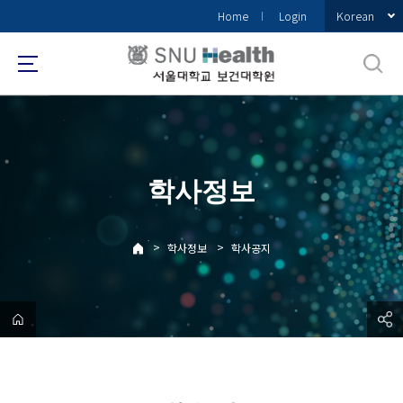
바
Korean
Home
Login
로
가
기
메
뉴
학사정보
>
>
학사정보
학사공지