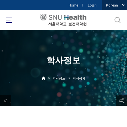
바
Korean
Home
Login
로
가
기
메
뉴
학사정보
>
>
학사정보
학사공지