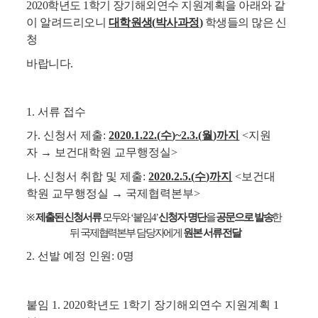
2020
학년도
1
학기 장
기해외연수 지원계획을 아래와 같
이 알려드리오니
대학원생
(
박사과정
)
학생들의 많은 신
청
바랍니다.
1.
서류 접수
가
.
신청서 제출
:
2020.1.22.(
수
)~2.3.(
월
)
까지
<
지원
자
→ 보건대학원 교무
행정실
>
나
.
신청서 취합 및 제출
:
2020.2.5.(
수
)
까지
<보건대
학원 교무행정실
→
국제협력본부
>
※
제출된 신청서류
모두와
‘
붙임
4’
신청자 명단
을
공문으로 발송
한
뒤 국제협력본부 담당자에게
원본 서류 전달
2.
선발 예정 인원
: 0
명
붙임
1. 2020
학년도
1
학기 장기해외연수 지원계획
1