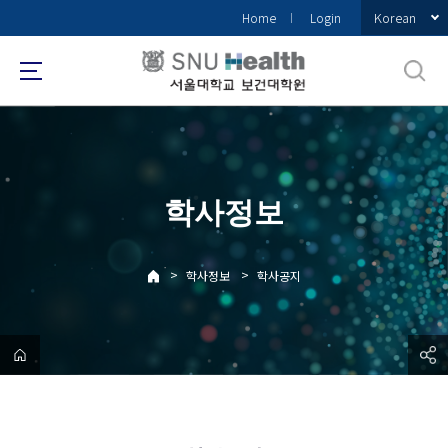
바
Korean
Home
Login
로
가
기
메
뉴
학사정보
>
>
학사정보
학사공지