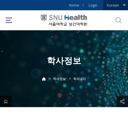
바
Korean
Home
Login
로
가
기
메
뉴
학사정보
>
>
학사정보
학사공지