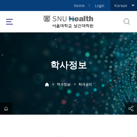
바
Korean
Home
Login
로
가
기
메
뉴
학사정보
>
>
학사정보
학사공지