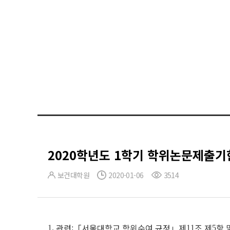
2020학년도 1학기 학위논문제출기
보건대학원
2020-01-06
3514
관련
「
서울대학교 학위수여 규정
」
제
조 제
항 
1.
:
11
5