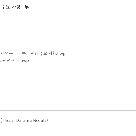
 주요 사항
부
1
과자-연구생-등록에-관한-주요-사항.hwp
ᅵᆾ-관련-서식.hwp
sis Defense Result)