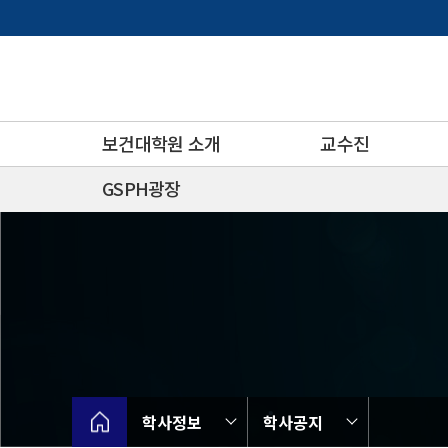
바
로
가
기
메
뉴
보건대학원 소개
교수진
GSPH광장
학사정보
학사공지