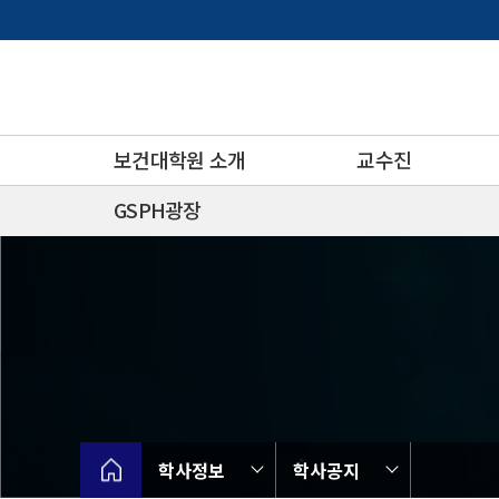
바
로
가
기
메
뉴
보건대학원 소개
교수진
GSPH광장
학사정보
학사공지