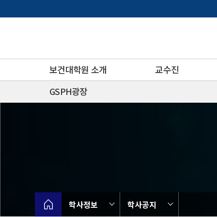
바
로
가
기
메
뉴
보건대학원 소개
교수진
GSPH광장
학사정보
학사공지