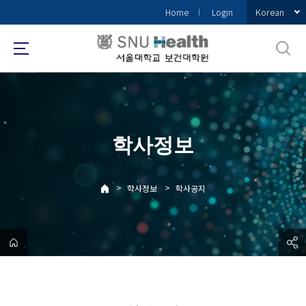
바
Korean
Home
Login
로
가
기
메
뉴
학사정보
>
>
학사정보
학사공지