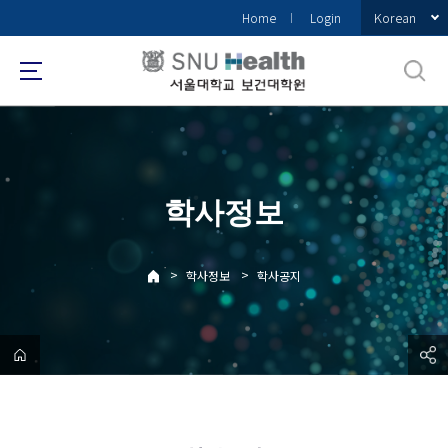
바
Korean
Home
Login
로
가
기
메
뉴
학사정보
>
>
학사정보
학사공지