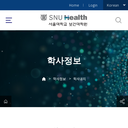
바
Korean
Home
Login
로
가
기
메
뉴
학사정보
>
>
학사정보
학사공지