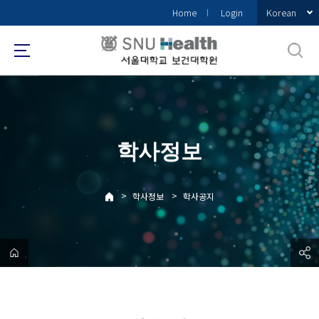
바
Korean
Home
Login
로
가
기
메
뉴
학사정보
>
>
학사정보
학사공지