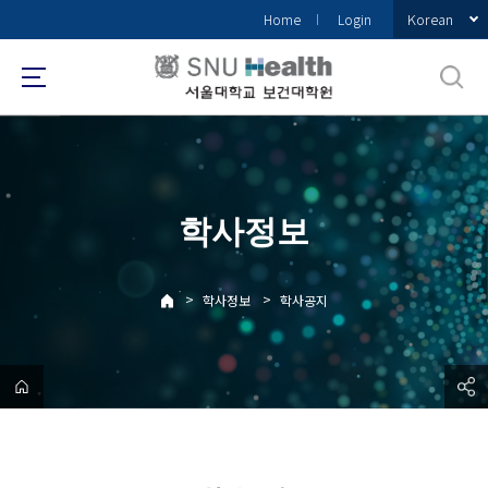
바
Korean
Home
Login
로
가
기
메
뉴
학사정보
>
>
학사정보
학사공지