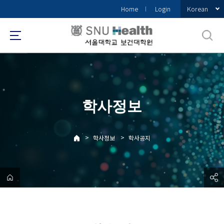
바
Korean
Home
Login
로
가
기
메
뉴
학사정보
>
>
학사정보
학사공지