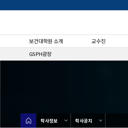
바
로
가
기
메
뉴
보건대학원 소개
교수진
GSPH광장
학사정보
학사공지