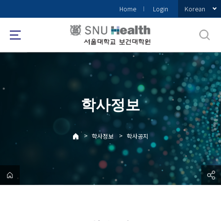
바
Korean
Home
Login
로
가
기
메
뉴
학사정보
>
>
학사정보
학사공지