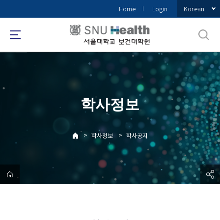
바
Korean
Home
Login
로
가
기
메
뉴
학사정보
>
>
학사정보
학사공지