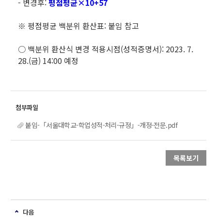
- 변경후:
평점평균×10+57
※ 평점평균 백분위 환산표: 붙임 참고
○ 백분위 환산식 변경 적용시점(성적증명서): 2023. 7.
28.(금) 14:00 예정
붙임-「서울대학교-학업성적-처리-규정」-개정-전문.pdf
목록보기
다음