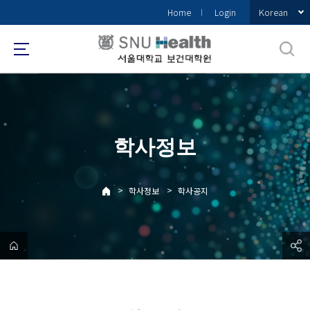
바
Korean
Home
Login
로
가
기
메
뉴
학사정보
>
>
학사정보
학사공지