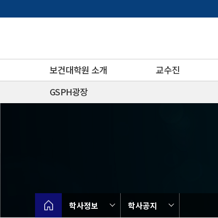
바
로
가
기
메
뉴
보건대학원 소개
교수진
GSPH광장
학사정보
학사공지