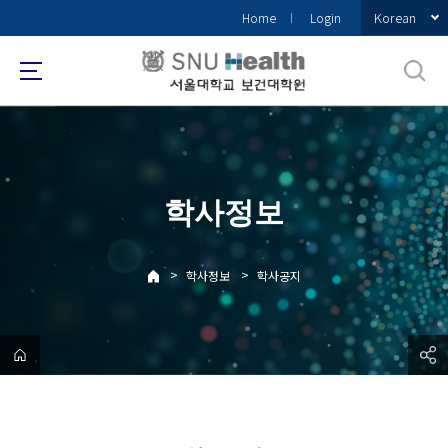
바
Korean
Home
Login
로
가
기
메
뉴
학사정보
>
>
학사정보
학사공지