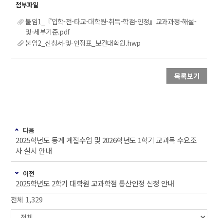
붙임1_『입학-전-타교-대학원-취득-학점-인정』교과과정-해설-
및-세부기준.pdf
붙임2_신청서-및-인정표_보건대학원.hwp
목록보기
다음
2025학년도 동계 계절수업 및 2026학년도 1학기 교과목 수요조
사 실시 안내
이전
2025학년도 2학기 대학원 교과학점 통산인정 신청 안내
전체 1,329