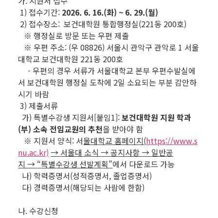
가. 지원서 접수
1) 접수기간:
2026. 6. 16.(화) ~ 6. 29.(월)
2) 접수장소: 보건대학원 통합행정실(221동 200호)
※ 행정실로 방문 또는 우편 제출
※ 우편 주소: (우 08826) 서울시 관악구 관악로 1 서울
대학교 보건대학원 221동 200호
- 우편의 경우 서류가 서울대학교 본부 우편수발실에
서 보건대학원 행정실 도착에 2일 소요되는 부분 감안하
시기 바람
3) 제출서류
가) 특별수강생 지원서[붙임1]:
보건대학원 지원 학과
(부) 소속
전임교원의 추천
을 받아야 함
※ 지원서 양식: 서
울대학교 홈페이지
(
https://www.s
nu.ac.kr)
→
서울대 소식
→
공지사항
→
일반공
지
→
“
특별수강생 선발계획
”
에서 다운로드 가능
나) 학력증명서(성적증명서, 졸업증명서)
다) 경력증명서(해당되는 사람에 한함)
나. 수강신청