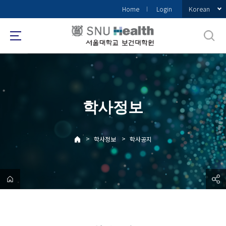
바
Korean
Home
Login
로
가
기
메
뉴
학사정보
>
>
학사정보
학사공지