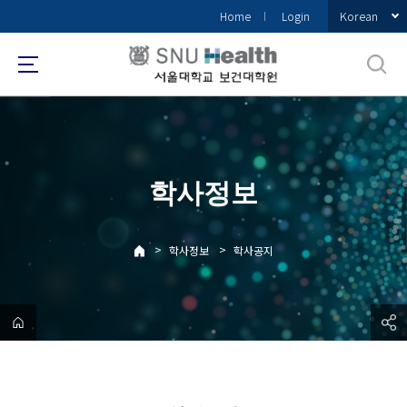
바
Korean
Home
Login
로
가
기
메
뉴
학사정보
>
>
학사정보
학사공지