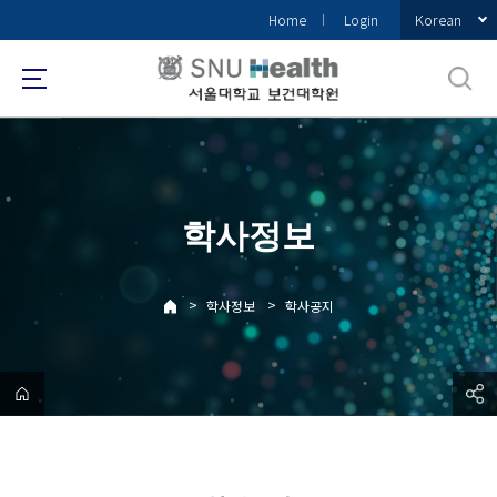
바
Korean
Home
Login
로
가
기
메
뉴
학사정보
>
>
학사정보
학사공지