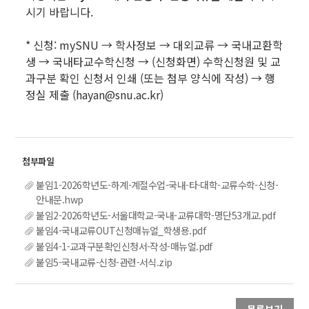
시기 바랍니다.
* 신청: mySNU → 학사정보 → 대외교류 → 국내교환학
생 → 국내타교수학신청 → (신청화면) 수학신청원 및 교
과구분 확인 신청서 인쇄 (또는 첨부 양식에 작성) → 행
정실 제출 (hayan@snu.ac.kr)
붙임1-2026학년도-하계-계절수업-국내-타-대학-교류수학-신청-
안내문.hwp
붙임2-2026학년도-서울대학교-국내-교류대학-명단53개교.pdf
붙임4-국내교류OUT신청매뉴얼_학생용.pdf
붙임4-1-교과구분확인신청서-작성-매뉴얼.pdf
붙임5-국내교류-신청-관련-서식.zip
목록보기