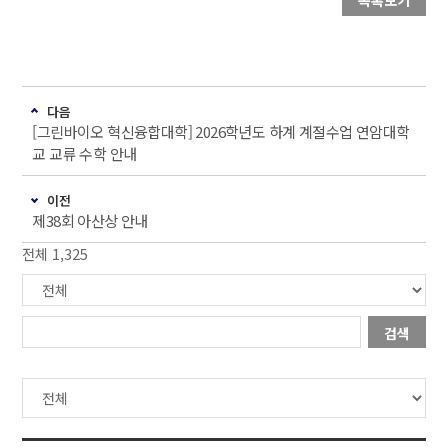
다음
[그린바이오 혁신융합대학] 2026학년도 하계 계절수업 연암대학
교 교류 수학 안내
이전
제38회 아산상 안내
전체 1,325
검색