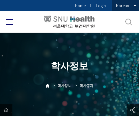
바
Korean
Home
Login
로
가
기
메
뉴
학사정보
>
>
학사정보
학사공지