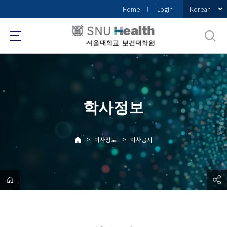
바
Korean
Home
Login
로
가
기
메
뉴
학사정보
>
>
학사정보
학사공지