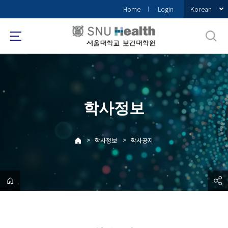
바
Korean
Home
Login
로
가
기
메
뉴
학사정보
>
>
학사정보
학사공지