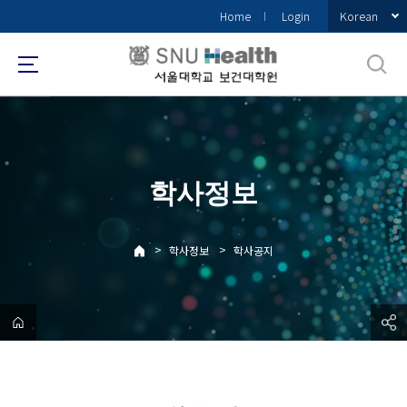
바
Korean
Home
Login
로
가
기
메
뉴
학사정보
>
>
학사정보
학사공지