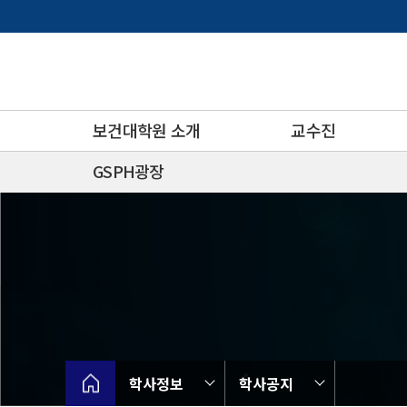
바
로
가
기
메
뉴
보건대학원 소개
교수진
GSPH광장
학사정보
학사공지