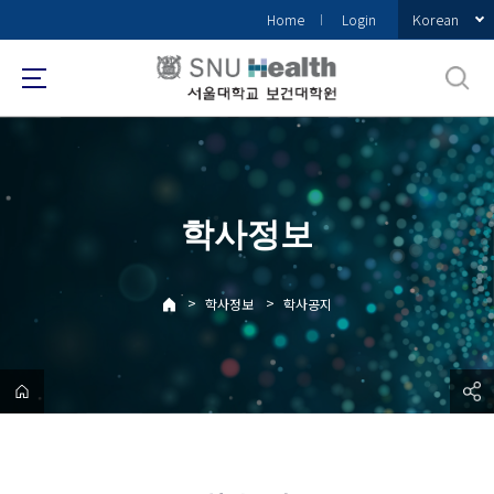
바
Korean
Home
Login
로
가
기
메
뉴
학사정보
>
>
학사정보
학사공지