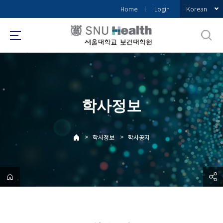
바
Korean
Home
Login
로
가
기
메
뉴
학사정보
>
>
학사정보
학사공지