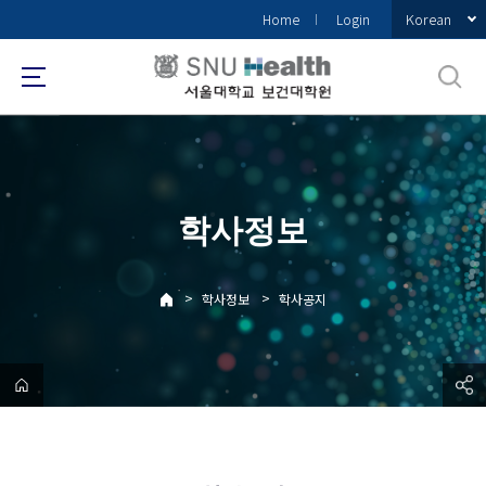
바
Korean
Home
Login
로
가
기
메
뉴
학사정보
>
>
학사정보
학사공지