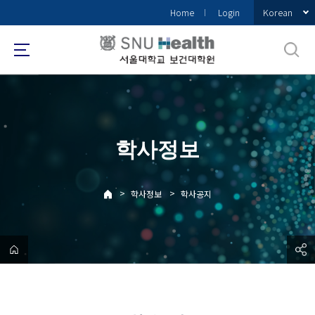
바
Korean
Home
Login
로
가
기
메
뉴
학사정보
>
>
학사정보
학사공지